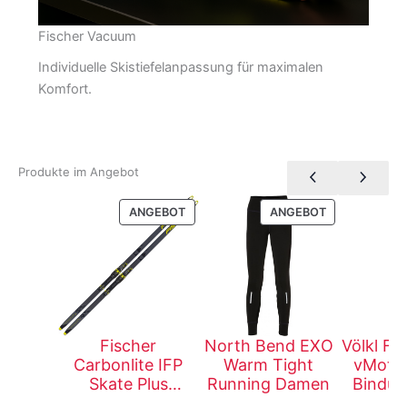
Fischer Vacuum
Individuelle Skistiefelanpassung für maximalen
Komfort.
Produkte im Angebot
PRODUKT
PRODUKT
ANGEBOT
ANGEBOT
IM
IM
ANGEBOT
ANGEBOT
Fischer
North Bend EXO
Völkl Flair 7
Carbonlite IFP
Warm Tight
vMoti
Skate Plus
Running Damen
Bindun
medium incl.