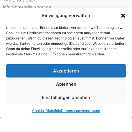
+49 (7161) 38277
info@braendle-sport.de
Einwilligung verwalten
Ladenöffnungszeiten:
Um dir ein optimales Erlebnis zu bieten, verwenden wir Technologien wie
Mo. 10.00 – 12.30 Uhr 14.00 – 18.00 Uhr
Cookies, um Geräteinformationen zu speichern und/oder darauf
Di./Mi. geschlossen – nur mit Beratungstermin
zuzugreifen. Wenn du diesen Technologien zustimmst, können wir Daten
wie das Surfverhalten oder eindeutige IDs auf dieser Website verarbeiten.
Do./Fr. 10.00 – 12.30 Uhr 14.00 – 18.00 Uhr
Wenn du deine Einwilligung nicht erteilst oder zurückziehst, können
Sa. 9.30 – 13.00 Uhr
bestimmte Merkmale und Funktionen beeinträchtigt werden.
Akzeptieren
Impressum
Ablehnen
AGB
Einstellungen ansehen
Widerrufsbelehrung
Datenschutz
Cookie-Richtlinie
Datenschutz
Impressum
Zahlungsarten
Versandarten
Cookie-Richtlinie (EU)