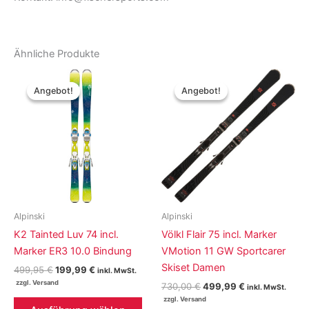
Ähnliche Produkte
Angebot!
Angebot!
Angebot!
Angebot!
Alpinski
Alpinski
K2 Tainted Luv 74 incl.
Völkl Flair 75 incl. Marker
Marker ER3 10.0 Bindung
VMotion 11 GW Sportcarer
Skiset Damen
Ursprünglicher
Aktueller
499,95
€
199,99
€
inkl. MwSt.
Preis
Preis
Ursprünglicher
Aktueller
730,00
€
499,99
€
inkl. MwSt.
war:
ist:
Preis
Preis
Dieses
499,95 €
199,99 €.