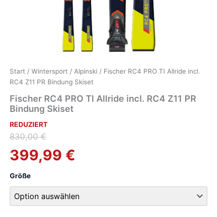
Start
/
Wintersport
/
Alpinski
/ Fischer RC4 PRO TI Allride incl.
RC4 Z11 PR Bindung Skiset
Fischer RC4 PRO TI Allride incl. RC4 Z11 PR
Bindung Skiset
REDUZIERT
Ursprünglicher
Aktueller
830,00
€
Preis
Preis
399,99
€
war:
ist:
Größe
830,00 €
399,99 €.