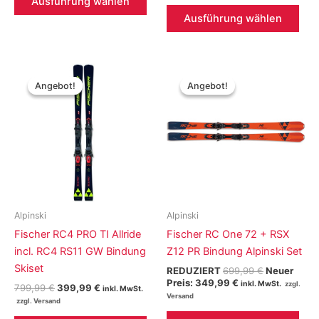
war:
ist:
Ausführung wählen
Produkt
Die
730,00 €
499,99 €.
Ausführung wählen
weist
Pro
mehrere
weis
Varianten
meh
auf.
Vari
Angebot!
Angebot!
Angebot!
Angebot!
Die
auf.
Optionen
Die
können
Opt
auf
kön
der
auf
Produktseite
der
gewählt
Prod
werden
gew
Alpinski
Alpinski
wer
Fischer RC4 PRO TI Allride
Fischer RC One 72 + RSX
incl. RC4 RS11 GW Bindung
Z12 PR Bindung Alpinski Set
Skiset
Ursprünglic
REDUZIERT
699,99
€
Neuer
Aktueller
Preis
Preis:
349,99
€
inkl. MwSt.
Ursprünglicher
Aktueller
799,99
€
399,99
€
inkl. MwSt.
Preis
war:
Preis
Preis
ist:
699,99 €
war:
ist:
Die
Dieses
349,99 €.