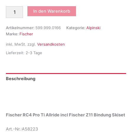
Fischer
In den Warenkorb
RC4
PRO
TI
Artikelnummer:
599.999.0166
Kategorie:
Alpinski
Allride
Marke:
Fischer
incl.
RC4
inkl. MwSt.
zzgl.
Versandkosten
Z11
Lieferzeit:
2-3 Tage
PR
Bindung
Skiset
Menge
Beschreibung
Zusätzliche Informationen
Produktsicherheit
Fischer RC4 Pro Ti Allride incl Fischer Z11 Bindung Skiset
Art.-Nr.:A58223