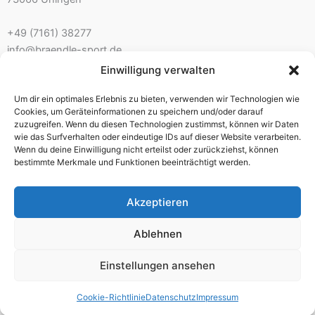
+49 (7161) 38277
info@braendle-sport.de
Einwilligung verwalten
Ladenöffnungszeiten:
Um dir ein optimales Erlebnis zu bieten, verwenden wir Technologien wie
Mo. 10.00 – 12.30 Uhr 14.00 – 18.00 Uhr
Cookies, um Geräteinformationen zu speichern und/oder darauf
Di./Mi. geschlossen – nur mit Beratungstermin
zuzugreifen. Wenn du diesen Technologien zustimmst, können wir Daten
wie das Surfverhalten oder eindeutige IDs auf dieser Website verarbeiten.
Do./Fr. 10.00 – 12.30 Uhr 14.00 – 18.00 Uhr
Wenn du deine Einwilligung nicht erteilst oder zurückziehst, können
Sa. 9.30 – 13.00 Uhr
bestimmte Merkmale und Funktionen beeinträchtigt werden.
Akzeptieren
Impressum
Ablehnen
AGB
Einstellungen ansehen
Widerrufsbelehrung
Datenschutz
Cookie-Richtlinie
Datenschutz
Impressum
Zahlungsarten