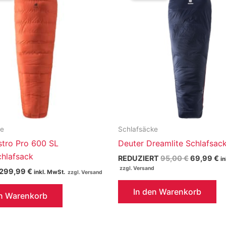
ke
Schlafsäcke
stro Pro 600 SL
Deuter Dreamlite Schlafsac
hlafsack
Ursprüngl
Ak
REDUZIERT
95,00
€
69,99
€
i
Preis
Pr
Ursprünglicher
Aktueller
299,99
€
inkl. MwSt.
war:
is
Preis
Preis
95,00 €
6
war:
ist:
In den Warenkorb
en Warenkorb
470,00 €
299,99 €.