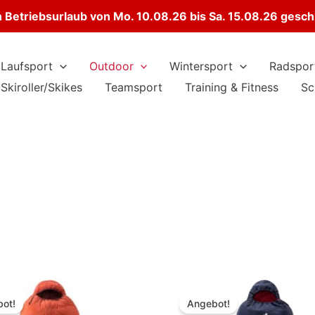
Betriebsurlaub von Mo. 10.08.26 bis Sa. 15.08.26 gesc
Laufsport
Outdoor
Wintersport
Radspor
Skiroller/Skikes
Teamsport
Training & Fitness
Sc
ot!
Angebot!