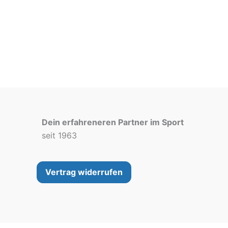
weist
mehrere
Varianten
auf.
Die
Optionen
können
auf
der
Dein erfahreneren Partner im Sport
Produktseite
seit 1963
gewählt
werden
Vertrag widerrufen