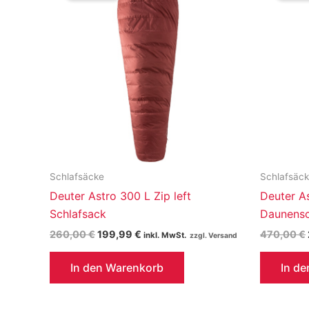
Schlafsäcke
Schlafsäc
Deuter Astro 300 L Zip left
Deuter A
Schlafsack
Daunensc
Ursprünglicher
Aktueller
260,00
€
199,99
€
470,00
€
inkl. MwSt.
Preis
Preis
war:
ist:
In den Warenkorb
In d
260,00 €
199,99 €.