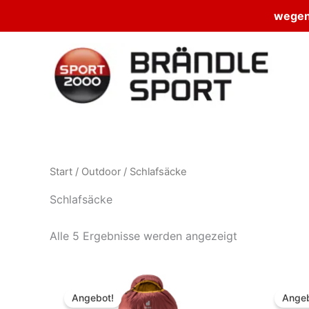
wegen 
Zum
Inhalt
springen
Start
/
Outdoor
/ Schlafsäcke
Schlafsäcke
Alle 5 Ergebnisse werden angezeigt
Angebot!
Angeb