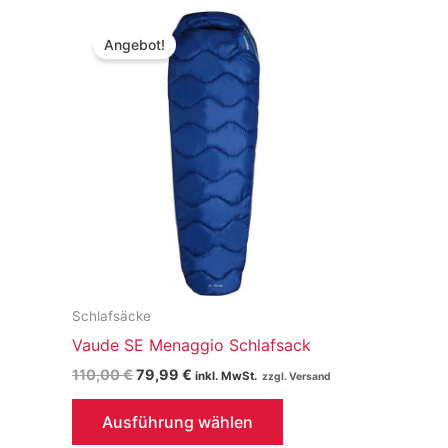
Angebot!
Schlafsäcke
Vaude SE Menaggio Schlafsack
Ursprünglicher
Aktueller
110,00
€
79,99
€
inkl. MwSt.
Preis
Preis
Dieses
war:
ist:
Ausführung wählen
110,00 €
79,99 €.
Produkt