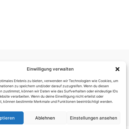
Ladenöffnungszeiten:
Einwilligung verwalten
Mo. 10.00 – 12.30 Uhr 14.00 – 18.00 Uhr
optimales Erlebnis zu bieten, verwenden wir Technologien wie Cookies, um
Di./Mi. geschlossen – nur mit Beratungstermin
mationen zu speichern und/oder darauf zuzugreifen. Wenn du diesen
Do./Fr. 10.00 – 12.30 Uhr 14.00 – 18.00 Uhr
n zustimmst, können wir Daten wie das Surfverhalten oder eindeutige IDs
ebsite verarbeiten. Wenn du deine Einwilligung nicht erteilst oder
Sa. 9.30 – 13.00 Uhr
t, können bestimmte Merkmale und Funktionen beeinträchtigt werden.
ptieren
Ablehnen
Einstellungen ansehen