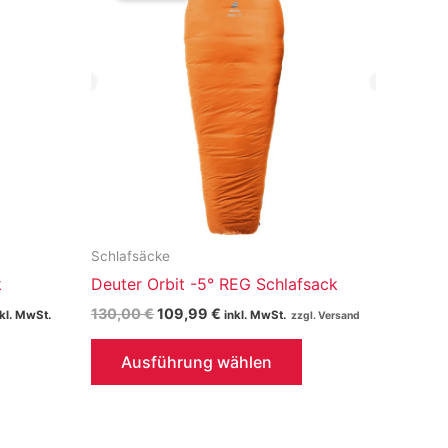
Schlafsäcke
k
Deuter Orbit -5° REG Schlafsack
icher
tueller
Ursprünglicher
Aktueller
130,00
€
109,99
€
nkl. MwSt.
inkl. MwSt.
eis
Preis
Preis
Dieses
t:
war:
ist:
Ausführung wählen
9,99 €.
130,00 €
109,99 €.
Produkt
weist
mehrere
Varianten