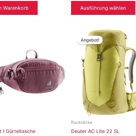
war:
ist:
en Warenkorb
Ausführung wählen
129,95 €
79,99 €.
Angebot!
Rucksäcke
t I Gürteltasche
Deuter AC Lite 22 SL