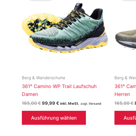
Berg & Wanderschuhe
Berg & Wa
361° Camino WP Trail Laufschuh
361° Cam
Damen
Herren
Ursprünglicher
Aktueller
165,00
€
99,99
€
165,00
€
inkl. MwSt.
Preis
Preis
Dieses
war:
ist:
Ausführung wählen
Ausf
165,00 €
99,99 €.
Produkt
weist
mehrere