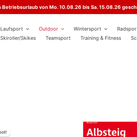
Betriebsurlaub von Mo. 10.08.26 bis Sa. 15.08.26 gesc
Laufsport
Outdoor
Wintersport
Radspor
Skiroller/Skikes
Teamsport
Training & Fitness
Sc
ot!