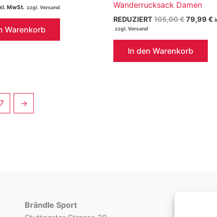
Wanderrucksack Damen
kl. MwSt.
Ursprüng
A
REDUZIERT
105,00
€
79,99
€
Preis
P
en Warenkorb
war:
i
105,00 €
7
In den Warenkorb
7
→
Brändle Sport