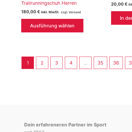
Trailrunningschuh Herren
20,00
€
in
180,00
€
inkl. MwSt.
In d
Dieses
Ausführung wählen
Produkt
weist
mehrere
Varianten
auf.
1
2
3
4
…
35
36
3
Die
Optionen
können
auf
der
Produktseite
gewählt
werden
Dein erfahreneren Partner im Sport