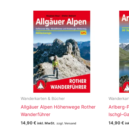
Varianten
auf.
Die
Optionen
können
auf
der
Produktseite
gewählt
werden
Wanderkarten & Bücher
Wanderkar
Allgäuer Alpen Höhenwege Rother
Arlberg-
Wanderführer
Ischgl–G
14,90
€
14,90
€
inkl. MwSt.
in