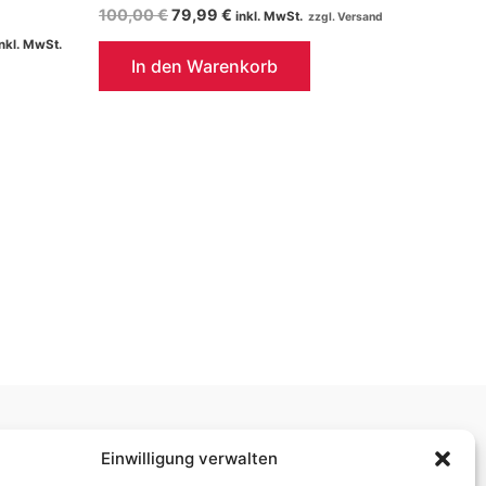
Ursprünglicher
Aktueller
100,00
€
79,99
€
inkl. MwSt.
Preis
Preis
licher
ktueller
inkl. MwSt.
war:
ist:
reis
In den Warenkorb
100,00 €
79,99 €.
st:
9,99 €.
Ladenöffnungszeiten:
Einwilligung verwalten