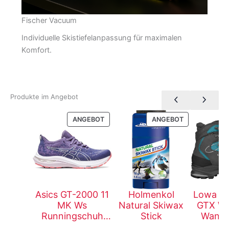
Fischer Vacuum
Individuelle Skistiefelanpassung für maximalen
Komfort.
Produkte im Angebot
PRODUKT
PRODUKT
ANGEBOT
ANGEBOT
IM
IM
ANGEBOT
ANGEBOT
Asics GT-2000 11
Holmenkol
Lowa Ma
MK Ws
Natural Skiwax
GTX Ws
Runningschuh
Stick
Wande
Damen
Da