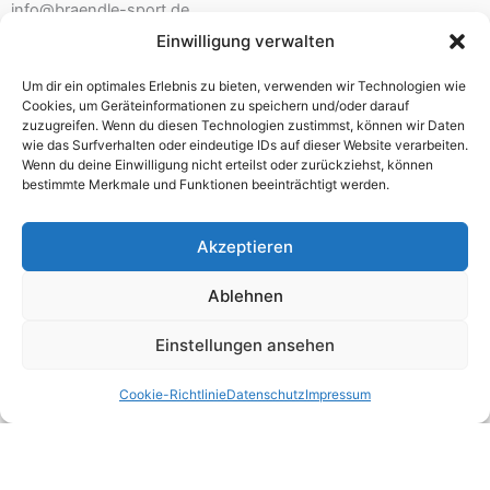
info@braendle-sport.de
Einwilligung verwalten
Ladenöffnungszeiten:
Um dir ein optimales Erlebnis zu bieten, verwenden wir Technologien wie
Mo. 10.00 – 12.30 Uhr 14.00 – 18.00 Uhr
Cookies, um Geräteinformationen zu speichern und/oder darauf
Di./Mi. geschlossen – nur mit Beratungstermin
zuzugreifen. Wenn du diesen Technologien zustimmst, können wir Daten
wie das Surfverhalten oder eindeutige IDs auf dieser Website verarbeiten.
Do./Fr. 10.00 – 12.30 Uhr 14.00 – 18.00 Uhr
Wenn du deine Einwilligung nicht erteilst oder zurückziehst, können
Sa. 9.30 – 13.00 Uhr
bestimmte Merkmale und Funktionen beeinträchtigt werden.
Akzeptieren
Impressum
Ablehnen
AGB
Einstellungen ansehen
Widerrufsbelehrung
Datenschutz
Cookie-Richtlinie
Datenschutz
Impressum
Zahlungsarten
Versandarten
Cookie-Richtlinie (EU)