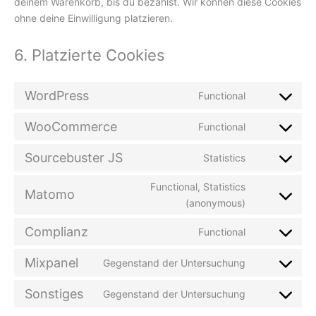
deinem Warenkorb, bis du bezahlst. Wir können diese Cookies
ohne deine Einwilligung platzieren.
6. Platzierte Cookies
WordPress
Functional
Consent
to
WooCommerce
Functional
service
Consent
wordpress
to
Sourcebuster JS
Statistics
service
Consent
woocommer
to
Functional, Statistics
service
Matomo
Consent
(anonymous)
sourcebuste
to
js
service
Complianz
Functional
Consent
matomo
to
Mixpanel
Gegenstand der Untersuchung
service
Consent
complianz
to
Sonstiges
Gegenstand der Untersuchung
service
Consent
mixpanel
to