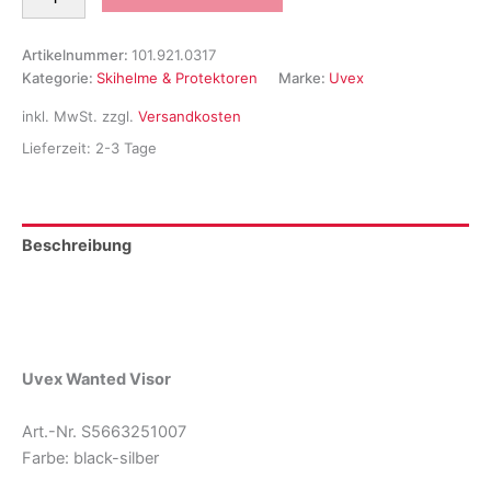
Wanted
Visor
Skihelm
Artikelnummer:
101.921.0317
Menge
Kategorie:
Skihelme & Protektoren
Marke:
Uvex
inkl. MwSt.
zzgl.
Versandkosten
Lieferzeit:
2-3 Tage
Beschreibung
Zusätzliche Informationen
Produktsicherheit
Uvex Wanted Visor
Art.-Nr. S5663251007
Farbe: black-silber