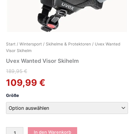
Start
/
Wintersport
/
Skihelme & Protektoren
/ Uvex Wanted
Visor Skihelm
Uvex Wanted Visor Skihelm
Ursprünglicher
Aktueller
189,95
€
109,99
€
Preis
Preis
war:
ist:
Größe
189,95 €
109,99 €.
Uvex
In den Warenkorb