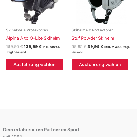
auf
der
der
Prod
Produktseite
gew
gewählt
wer
Skihelme & Protektoren
Skihelme & Protektoren
werden
Alpina Alto Q-Lite Skihelm
Stuf Powder Skihelm
Ursprünglicher
Aktueller
Ursprünglicher
Aktueller
199,95
€
139,99
€
69,95
€
39,99
€
inkl. MwSt.
inkl. MwSt.
Preis
Preis
Preis
Preis
war:
ist:
war:
ist:
Dieses
Die
199,95 €
139,99 €.
69,95 €
39,99 €.
Ausführung wählen
Ausführung wählen
Produkt
Pro
weist
weis
mehrere
meh
Varianten
Vari
auf.
auf.
Die
Die
Optionen
Opt
können
kön
auf
auf
Dein erfahreneren Partner im Sport
der
der
seit 1963