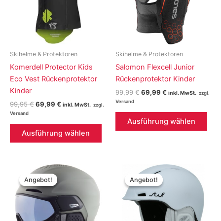
Skihelme & Protektoren
Skihelme & Protektoren
Komerdell Protector Kids
Salomon Flexcell Junior
Eco Vest Rückenprotektor
Rückenprotektor Kinder
Kinder
Ursprünglicher
Aktueller
99,99
€
69,99
€
inkl. MwSt.
Preis
Preis
Ursprünglicher
Aktueller
99,95
€
69,99
€
inkl. MwSt.
war:
ist:
Preis
Preis
Die
99,99 €
69,99 €.
war:
ist:
Ausführung wählen
Dieses
Pro
99,95 €
69,99 €.
Ausführung wählen
Produkt
weis
weist
meh
mehrere
Vari
Varianten
auf.
Angebot!
Angebot!
Angebot!
Angebot!
auf.
Die
Die
Opt
Optionen
kön
können
auf