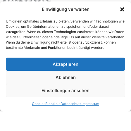
info@braendle-sport.de
Einwilligung verwalten
Ladenöffnungszeiten:
Um dir ein optimales Erlebnis zu bieten, verwenden wir Technologien wie
Mo. 10.00 – 12.30 Uhr 14.00 – 18.00 Uhr
Cookies, um Geräteinformationen zu speichern und/oder darauf
Di./Mi. geschlossen – nur mit Beratungstermin
zuzugreifen. Wenn du diesen Technologien zustimmst, können wir Daten
wie das Surfverhalten oder eindeutige IDs auf dieser Website verarbeiten.
Do./Fr. 10.00 – 12.30 Uhr 14.00 – 18.00 Uhr
Wenn du deine Einwilligung nicht erteilst oder zurückziehst, können
Sa. 9.30 – 13.00 Uhr
bestimmte Merkmale und Funktionen beeinträchtigt werden.
Akzeptieren
Impressum
Ablehnen
AGB
Einstellungen ansehen
Widerrufsbelehrung
Datenschutz
Cookie-Richtlinie
Datenschutz
Impressum
Zahlungsarten
Versandarten
Cookie-Richtlinie (EU)