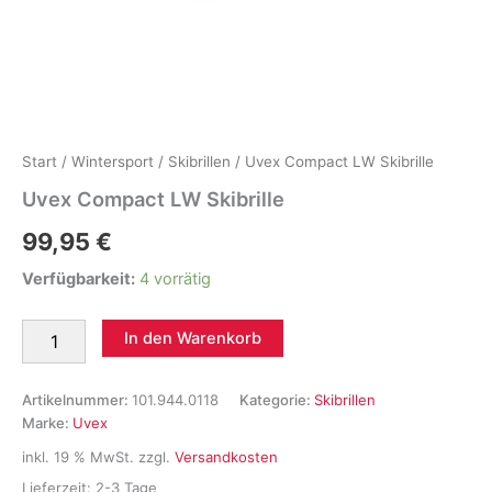
Start
/
Wintersport
/
Skibrillen
/ Uvex Compact LW Skibrille
Uvex Compact LW Skibrille
99,95
€
Verfügbarkeit:
4 vorrätig
Uvex
In den Warenkorb
Compact
LW
Skibrille
Artikelnummer:
101.944.0118
Kategorie:
Skibrillen
Menge
Marke:
Uvex
inkl. 19 % MwSt.
zzgl.
Versandkosten
Lieferzeit:
2-3 Tage