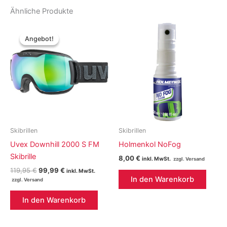
Ähnliche Produkte
Angebot!
Angebot!
Skibrillen
Skibrillen
Uvex Downhill 2000 S FM
Holmenkol NoFog
Skibrille
8,00
€
inkl. MwSt.
Ursprünglicher
Aktueller
119,95
€
99,99
€
inkl. MwSt.
Preis
Preis
In den Warenkorb
war:
ist:
119,95 €
99,99 €.
In den Warenkorb