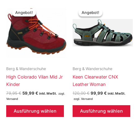
Varianten
meh
auf.
Vari
Angebot!
Angebot!
Angebot!
Angebot!
Die
auf.
Optionen
Die
können
Opt
auf
kön
der
auf
Produktseite
der
gewählt
Prod
werden
gew
Berg & Wanderschuhe
Berg & Wanderschuhe
wer
High Colorado Vilan Mid Jr
Keen Clearwater CNX
Kinder
Leather Woman
Ursprünglicher
Aktueller
Ursprünglicher
Aktueller
79,95
€
59,99
€
120,00
€
99,99
€
inkl. MwSt.
inkl. MwSt.
Preis
Preis
Preis
Preis
war:
ist:
war:
ist:
Dieses
Die
79,95 €
59,99 €.
120,00 €
99,99 €.
Ausführung wählen
Ausführung wählen
Produkt
Pro
weist
weis
mehrere
meh
Varianten
Vari