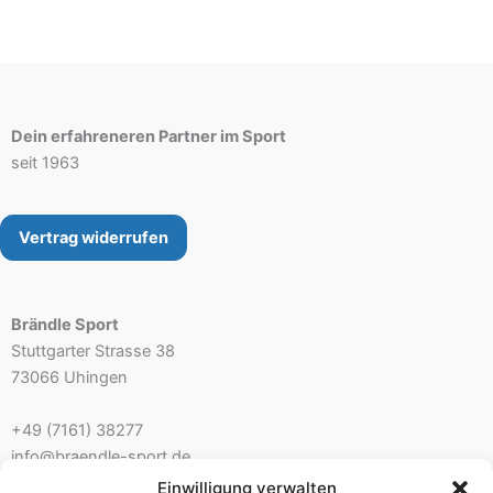
auf.
auf.
Die
Die
Optionen
Opt
können
kön
auf
auf
Dein erfahreneren Partner im Sport
der
der
seit 1963
Produktseite
Prod
gewählt
gew
werden
wer
Vertrag widerrufen
Brändle Sport
Stuttgarter Strasse 38
73066 Uhingen
+49 (7161) 38277
info@braendle-sport.de
Einwilligung verwalten