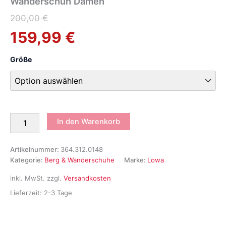
Wanderschuh Damen
Ursprünglicher
Aktueller
200,00
€
159,99
€
Preis
Preis
war:
ist:
Größe
200,00 €
159,99 €.
Lowa
In den Warenkorb
Delago
GTX
Lo
Artikelnummer:
364.312.0148
Ws
Kategorie:
Berg & Wanderschuhe
Marke:
Lowa
Berg
und
inkl. MwSt.
zzgl.
Versandkosten
Wanderschuh
Lieferzeit:
2-3 Tage
Damen
Menge