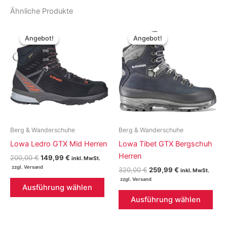
Ähnliche Produkte
Angebot!
Angebot!
Angebot!
Angebot!
Berg & Wanderschuhe
Berg & Wanderschuhe
Lowa Ledro GTX Mid Herren
Lowa Tibet GTX Bergschuh
Herren
Ursprünglicher
Aktueller
200,00
€
149,99
€
inkl. MwSt.
Preis
Preis
Ursprünglicher
Aktueller
320,00
€
259,99
€
inkl. MwSt.
war:
ist:
Preis
Preis
Dieses
200,00 €
149,99 €.
war:
ist:
Ausführung wählen
Produkt
Die
320,00 €
259,99 €.
Ausführung wählen
weist
Pro
mehrere
weis