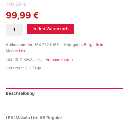
Ursprünglicher
Aktueller
120,00
€
99,99
€
Preis
Preis
war:
ist:
Leki
In den Warenkorb
Makalu
120,00 €
99,99 €.
Lite
AS
Artikelnummer:
164.732.0156
Kategorie:
Bergstöcke
Regular
Marke:
Leki
Bergstock
inkl. 19 % MwSt.
zzgl.
Versandkosten
Menge
Lieferzeit:
2-3 Tage
Beschreibung
Produktsicherheit
LEKI Makalu Lite AS Regular