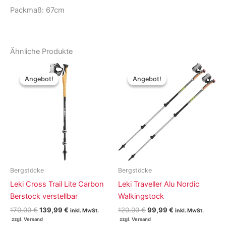
Packmaß: 67cm
Ähnliche Produkte
Angebot!
Angebot!
Angebot!
Angebot!
Bergstöcke
Bergstöcke
Leki Cross Trail Lite Carbon
Leki Traveller Alu Nordic
Berstock verstellbar
Walkingstock
Ursprünglicher
Aktueller
Ursprünglicher
Aktueller
170,00
€
139,99
€
120,00
€
99,99
€
inkl. MwSt.
inkl. MwSt.
Preis
Preis
Preis
Preis