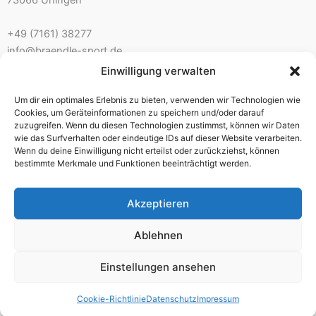
73066 Uhingen
+49 (7161) 38277
info@braendle-sport.de
Einwilligung verwalten
Ladenöffnungszeiten:
Um dir ein optimales Erlebnis zu bieten, verwenden wir Technologien wie
Mo. 10.00 – 12.30 Uhr 14.00 – 18.00 Uhr
Cookies, um Geräteinformationen zu speichern und/oder darauf
Di./Mi. geschlossen – nur mit Beratungstermin
zuzugreifen. Wenn du diesen Technologien zustimmst, können wir Daten
wie das Surfverhalten oder eindeutige IDs auf dieser Website verarbeiten.
Do./Fr. 10.00 – 12.30 Uhr 14.00 – 18.00 Uhr
Wenn du deine Einwilligung nicht erteilst oder zurückziehst, können
Sa. 9.30 – 13.00 Uhr
bestimmte Merkmale und Funktionen beeinträchtigt werden.
Akzeptieren
Impressum
Ablehnen
AGB
Einstellungen ansehen
Widerrufsbelehrung
Datenschutz
Cookie-Richtlinie
Datenschutz
Impressum
Zahlungsarten