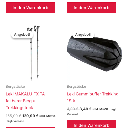
war:
ist:
war:
ist:
170,00 €
139,99 €.
120,00 €
99,99 €.
In den Warenkorb
In den Warenkorb
Angebot!
Angebot!
Angebot!
Angebot!
Bergstöcke
Bergstöcke
Leki MAKALU FX TA
Leki Gummipuffer Trekking
faltbarer Berg u.
1Stk.
Trekkingstock
Ursprünglicher
Aktueller
4,00
€
3,49
€
inkl. MwSt.
Preis
Preis
Ursprünglicher
Aktueller
165,00
€
129,99
€
inkl. MwSt.
war:
ist:
Preis
Preis
4,00 €
3,49 €.
war:
ist:
In den Warenkorb