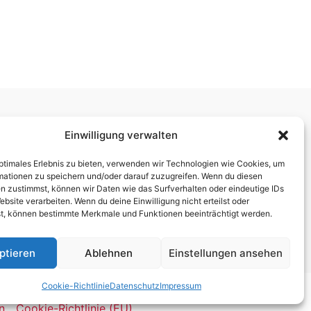
Ladenöffnungszeiten:
Einwilligung verwalten
Mo. 10.00 – 12.30 Uhr 14.00 – 18.00 Uhr
optimales Erlebnis zu bieten, verwenden wir Technologien wie Cookies, um
Di./Mi. geschlossen – nur mit Beratungstermin
mationen zu speichern und/oder darauf zuzugreifen. Wenn du diesen
Do./Fr. 10.00 – 12.30 Uhr 14.00 – 18.00 Uhr
n zustimmst, können wir Daten wie das Surfverhalten oder eindeutige IDs
ebsite verarbeiten. Wenn du deine Einwilligung nicht erteilst oder
Sa. 9.30 – 13.00 Uhr
t, können bestimmte Merkmale und Funktionen beeinträchtigt werden.
ptieren
Ablehnen
Einstellungen ansehen
Cookie-Richtlinie
Datenschutz
Impressum
n
Cookie-Richtlinie (EU)