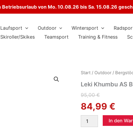
Betriebsurlaub von Mo. 10.08.26 bis Sa. 15.08.26 gesc
Laufsport
Outdoor
Wintersport
Radspor
Skiroller/Skikes
Teamsport
Training & Fitness
Sc
Start
/
Outdoor
/
Bergstö
Leki Khumbu AS B
Ursprüngliche
Aktueller
95,00
€
84,99
€
Preis
Preis
Leki
war:
ist:
In den Wa
Khumbu
95,00 €
84,99 €.
AS