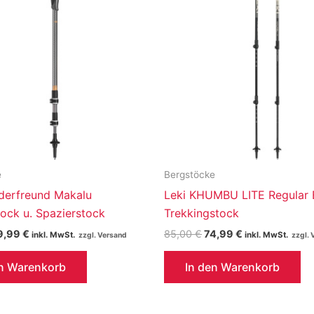
e
Bergstöcke
derfreund Makalu
Leki KHUMBU LITE Regular B
ock u. Spazierstock
Trekkingstock
rsprünglicher
Aktueller
Ursprünglicher
Aktueller
9,99
€
85,00
€
74,99
€
inkl. MwSt.
inkl. MwSt.
eis
Preis
Preis
Preis
r:
ist:
war:
ist:
en Warenkorb
In den Warenkorb
5,00 €
59,99 €.
85,00 €
74,99 €.