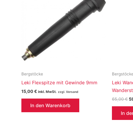
Bergstöcke
Bergstöck
Leki Flexspitze mit Gewinde 9mm
Leki Wan
Wanderst
15,00
€
inkl. MwSt.
U
65,00
€
5
Pr
In den Warenkorb
wa
In d
6