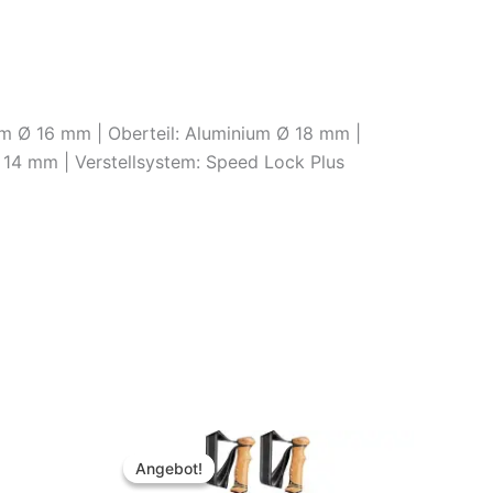
um Ø 16 mm | Oberteil: Aluminium Ø 18 mm |
 Ø 14 mm | Verstellsystem: Speed Lock Plus
Angebot!
Angebot!