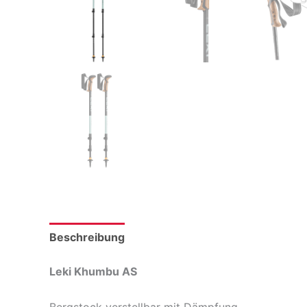
Beschreibung
Produktsicherheit
Leki Khumbu AS
Bergstock verstellbar mit Dämpfung