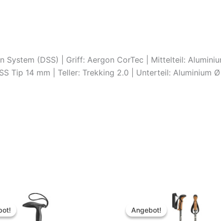
System (DSS) | Griff: Aergon CorTec | Mittelteil: Alumini
DSS Tip 14 mm | Teller: Trekking 2.0 | Unterteil: Aluminium
ot!
ot!
Angebot!
Angebot!