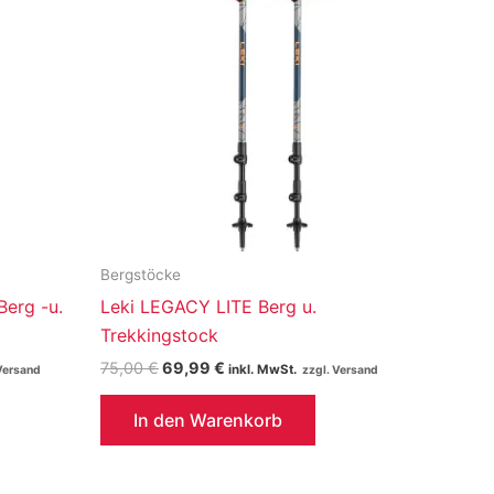
Bergstöcke
erg -u.
Leki LEGACY LITE Berg u.
Trekkingstock
Ursprünglicher
Aktueller
75,00
€
69,99
€
inkl. MwSt.
Preis
Preis
war:
ist:
In den Warenkorb
75,00 €
69,99 €.