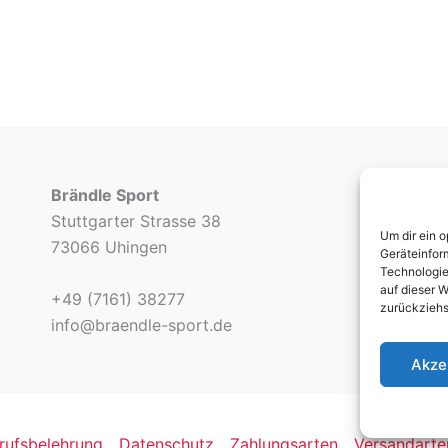
Brändle Sport
Stuttgarter Strasse 38
Um dir ein 
73066 Uhingen
Geräteinfor
Technologie
auf dieser W
+49 (7161) 38277
zurückziehs
info@braendle-sport.de
Akze
rufsbelehrung
Datenschutz
Zahlungsarten
Versandarte