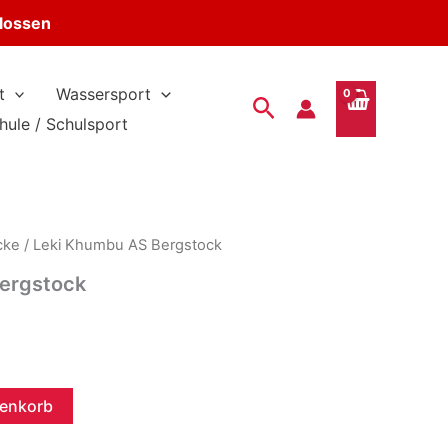
hlossen
t
Wassersport
Suchen
hule / Schulsport
cke
/ Leki Khumbu AS Bergstock
ergstock
r
renkorb