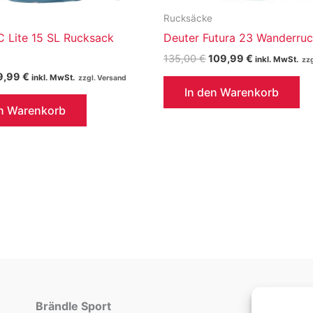
Rucksäcke
C Lite 15 SL Rucksack
Deuter Futura 23 Wanderru
Ursprünglicher
Aktueller
135,00
€
109,99
€
inkl. MwSt.
Preis
Preis
rsprünglicher
Aktueller
9,99
€
inkl. MwSt.
war:
ist:
eis
Preis
In den Warenkorb
135,00 €
109,99 €.
r:
ist:
en Warenkorb
5,00 €
59,99 €.
Brändle Sport