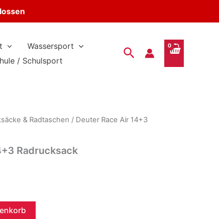
hlossen
t
Wassersport
Suchen
hule / Schulsport
ksäcke & Radtaschen
/ Deuter Race Air 14+3
14+3 Radrucksack
r
renkorb