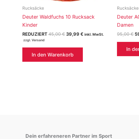
Rucksäcke
Rucksäcke
Deuter Waldfuchs 10 Rucksack
Deuter A
Kinder
Damen
Ursprünglicher
Aktueller
U
REDUZIERT
45,00
€
39,99
€
95,00
€
5
inkl. MwSt.
Preis
Preis
Pr
war:
ist:
wa
In d
45,00 €
39,99 €.
9
In den Warenkorb
Dein erfahreneren Partner im Sport