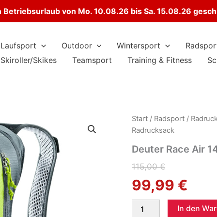
Betriebsurlaub von Mo. 10.08.26 bis Sa. 15.08.26 gesc
Laufsport
Outdoor
Wintersport
Radspor
Skiroller/Skikes
Teamsport
Training & Fitness
Sc
Start
/
Radsport
/
Radruc
Radrucksack
Deuter Race Air 
Ursprüngliche
Aktueller
115,00
€
99,99
€
Preis
Preis
Deuter
war:
ist:
In den Wa
Race