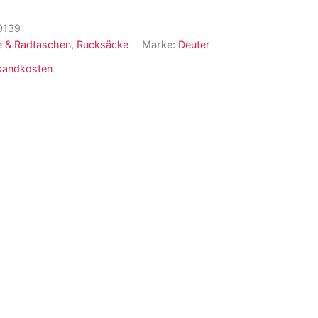
0139
e & Radtaschen
,
Rucksäcke
Marke:
Deuter
sandkosten