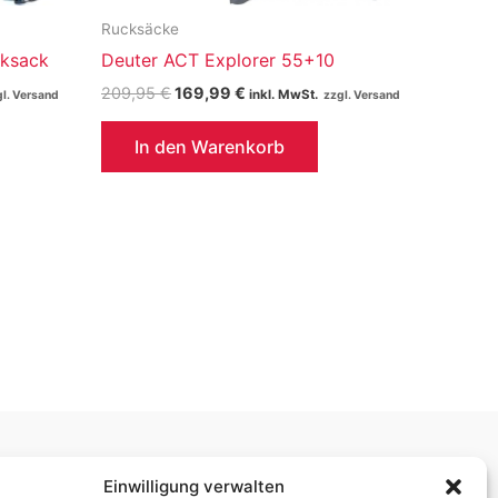
Rucksäcke
cksack
Deuter ACT Explorer 55+10
Ursprünglicher
Aktueller
209,95
€
169,99
€
inkl. MwSt.
Preis
Preis
war:
ist:
In den Warenkorb
209,95 €
169,99 €.
Ladenöffnungszeiten:
Einwilligung verwalten