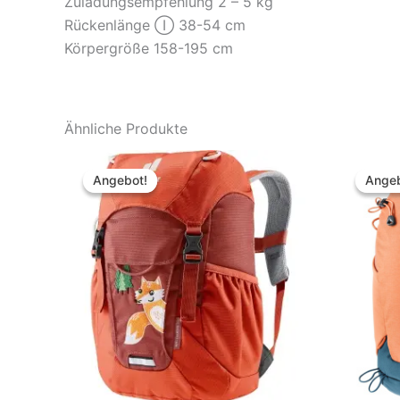
Zuladungsempfehlung 2 – 5 kg
Rückenlänge Ⓘ 38-54 cm
Körpergröße 158-195 cm
Ähnliche Produkte
Angebot!
Angebot!
Angeb
Angeb