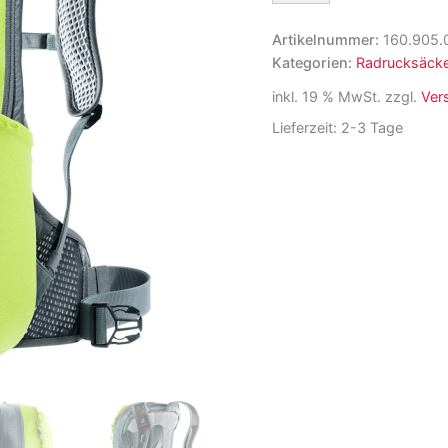
115,00 €
99,99 €.
Air
14+3
Artikelnummer:
160.905.
Radrucksack
Kategorien:
Radrucksäck
Menge
inkl. 19 % MwSt.
zzgl.
Ver
Lieferzeit:
2-3 Tage