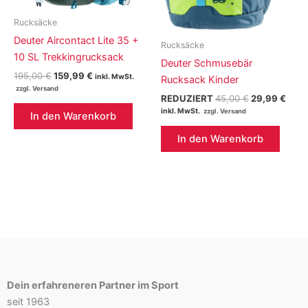
Rucksäcke
Deuter Aircontact Lite 35 +
Rucksäcke
10 SL Trekkingrucksack
Deuter Schmusebär
Ursprünglicher
Aktueller
195,00
€
159,99
€
inkl. MwSt.
Rucksack Kinder
Preis
Preis
Ursprünglich
Aktu
war:
ist:
REDUZIERT
45,00
€
29,99
€
Preis
Preis
195,00 €
159,99 €.
inkl. MwSt.
In den Warenkorb
war:
ist:
45,00 €
29,9
In den Warenkorb
Dein erfahreneren Partner im Sport
seit 1963