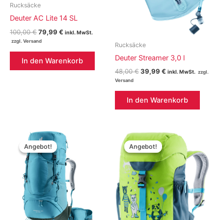
Rucksäcke
Deuter AC Lite 14 SL
Ursprünglicher
Aktueller
100,00
€
79,99
€
inkl. MwSt.
Preis
Preis
Rucksäcke
war:
ist:
100,00 €
79,99 €.
Deuter Streamer 3,0 l
In den Warenkorb
Ursprünglicher
Aktueller
48,00
€
39,99
€
inkl. MwSt.
Preis
Preis
war:
ist:
48,00 €
39,99 €.
In den Warenkorb
Angebot!
Angebot!
Angebot!
Angebot!