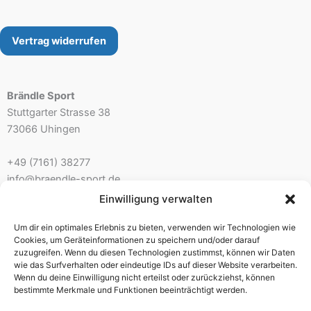
Vertrag widerrufen
Brändle Sport
Stuttgarter Strasse 38
73066 Uhingen
+49 (7161) 38277
info@braendle-sport.de
Einwilligung verwalten
Ladenöffnungszeiten:
Um dir ein optimales Erlebnis zu bieten, verwenden wir Technologien wie
Mo. 10.00 – 12.30 Uhr 14.00 – 18.00 Uhr
Cookies, um Geräteinformationen zu speichern und/oder darauf
Di./Mi. geschlossen – nur mit Beratungstermin
zuzugreifen. Wenn du diesen Technologien zustimmst, können wir Daten
wie das Surfverhalten oder eindeutige IDs auf dieser Website verarbeiten.
Do./Fr. 10.00 – 12.30 Uhr 14.00 – 18.00 Uhr
Wenn du deine Einwilligung nicht erteilst oder zurückziehst, können
Sa. 9.30 – 13.00 Uhr
bestimmte Merkmale und Funktionen beeinträchtigt werden.