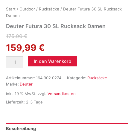
Start
/
Outdoor
/
Rucksäcke
/ Deuter Futura 30 SL Rucksack
Damen
Deuter Futura 30 SL Rucksack Damen
Ursprünglicher
Aktueller
175,00
€
159,99
€
Preis
Preis
war:
ist:
Deuter
In den Warenkorb
Futura
175,00 €
159,99 €.
30
SL
Artikelnummer:
164.902.0274
Kategorie:
Rucksäcke
Rucksack
Marke:
Deuter
Damen
inkl. 19 % MwSt.
zzgl.
Versandkosten
Menge
Lieferzeit:
2-3 Tage
Beschreibung