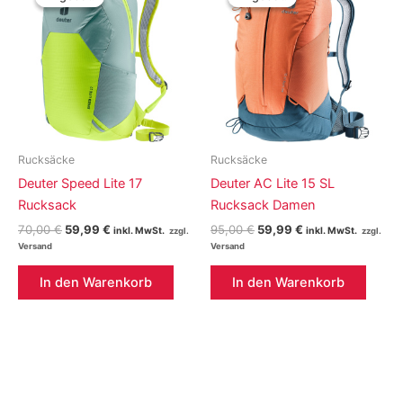
Rucksäcke
Rucksäcke
Deuter Speed Lite 17
Deuter AC Lite 15 SL
Rucksack
Rucksack Damen
Ursprünglicher
Aktueller
Ursprünglicher
Aktueller
70,00
€
59,99
€
95,00
€
59,99
€
inkl. MwSt.
inkl. MwSt.
Preis
Preis
Preis
Preis
war:
ist:
war:
ist:
70,00 €
59,99 €.
95,00 €
59,99 €.
In den Warenkorb
In den Warenkorb