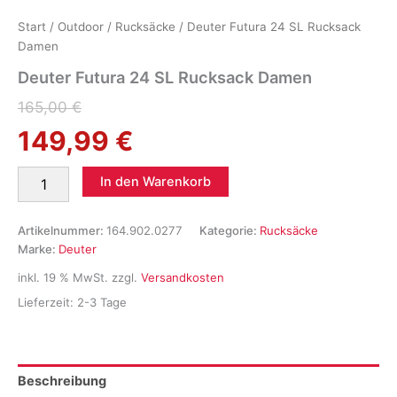
Start
/
Outdoor
/
Rucksäcke
/ Deuter Futura 24 SL Rucksack
Damen
Deuter Futura 24 SL Rucksack Damen
Ursprünglicher
Aktueller
165,00
€
149,99
€
Preis
Preis
war:
ist:
Deuter
In den Warenkorb
Futura
165,00 €
149,99 €.
24
SL
Artikelnummer:
164.902.0277
Kategorie:
Rucksäcke
Rucksack
Marke:
Deuter
Damen
inkl. 19 % MwSt.
zzgl.
Versandkosten
Menge
Lieferzeit:
2-3 Tage
Beschreibung