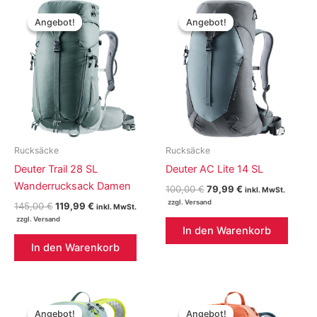
Angebot!
Angebot!
Angebot!
Angebot!
Rucksäcke
Rucksäcke
Deuter Trail 28 SL
Deuter AC Lite 14 SL
Wanderrucksack Damen
Ursprünglicher
Aktueller
100,00
€
79,99
€
inkl. MwSt.
Preis
Preis
Ursprünglicher
Aktueller
145,00
€
119,99
€
inkl. MwSt.
war:
ist:
Preis
Preis
100,00 €
79,99 €.
war:
ist:
In den Warenkorb
145,00 €
119,99 €.
In den Warenkorb
Angebot!
Angebot!
Angebot!
Angebot!