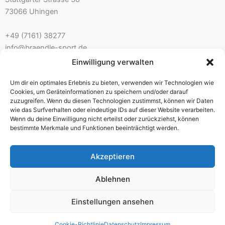
73066 Uhingen
+49 (7161) 38277
info@braendle-sport.de
Einwilligung verwalten
Ladenöffnungszeiten:
Um dir ein optimales Erlebnis zu bieten, verwenden wir Technologien wie
Mo. 10.00 – 12.30 Uhr 14.00 – 18.00 Uhr
Cookies, um Geräteinformationen zu speichern und/oder darauf
Di./Mi. geschlossen – nur mit Beratungstermin
zuzugreifen. Wenn du diesen Technologien zustimmst, können wir Daten
wie das Surfverhalten oder eindeutige IDs auf dieser Website verarbeiten.
Do./Fr. 10.00 – 12.30 Uhr 14.00 – 18.00 Uhr
Wenn du deine Einwilligung nicht erteilst oder zurückziehst, können
Sa. 9.30 – 13.00 Uhr
bestimmte Merkmale und Funktionen beeinträchtigt werden.
Akzeptieren
Impressum
Ablehnen
AGB
Einstellungen ansehen
Widerrufsbelehrung
Datenschutz
Cookie-Richtlinie
Datenschutz
Impressum