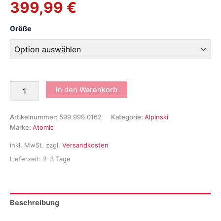
war:
ist:
399,99
€
549,99 €
399,99 €.
Größe
Atomic
In den Warenkorb
E
CLOUD
Q
Artikelnummer:
599.999.0162
Kategorie:
Alpinski
PRO
Marke:
Atomic
LT
incl
inkl. MwSt.
zzgl.
Versandkosten
Atomic
Lieferzeit:
2-3 Tage
M10
GW
Skiset
Damen
Beschreibung
Menge