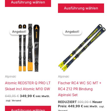
war:
ist:
Ausführung wählen
Produkt
Die
730,00 €
499,99 €.
Ausführung wählen
weist
Pro
mehrere
weis
Varianten
meh
auf.
Vari
Angebot!
Angebot!
Angebot!
Angebot!
Die
auf.
Optionen
Die
können
Opt
auf
kön
der
auf
Produktseite
der
gewählt
Prod
werden
gew
Alpinski
Alpinski
wer
Atomic REDSTER Q PRO LT
Fischer RC4 WC SC MT +
Skiset incl Atomic M10 GW
RC4 Z12 PR Bindung
Alpinski Set
Ursprünglicher
Aktueller
649,95
€
349,99
€
inkl. MwSt.
Preis
Preis
Ursprünglic
REDUZIERT
899,99
€
Neuer
war:
ist:
Aktueller
Preis
Preis:
449,99
€
Dieses
inkl. MwSt.
649,95 €
349,99 €.
Preis
war:
Ausführung wählen