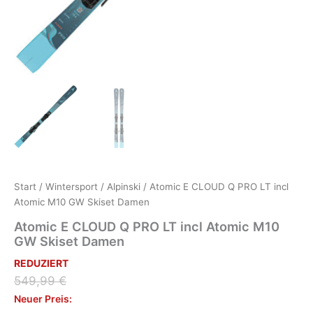
Start
/
Wintersport
/
Alpinski
/ Atomic E CLOUD Q PRO LT incl
Atomic M10 GW Skiset Damen
Atomic E CLOUD Q PRO LT incl Atomic M10
GW Skiset Damen
REDUZIERT
Ursprünglicher
Aktueller
549,99
€
Preis
Preis
Neuer Preis: