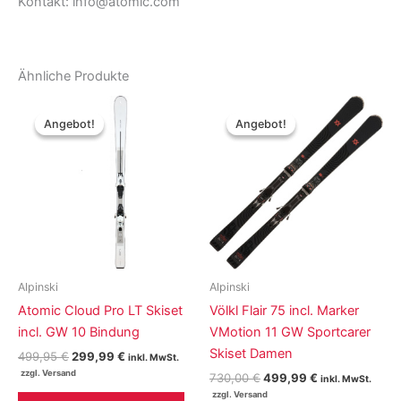
Kontakt: info@atomic.com
Ähnliche Produkte
Angebot!
Angebot!
Angebot!
Angebot!
Alpinski
Alpinski
Atomic Cloud Pro LT Skiset
Völkl Flair 75 incl. Marker
incl. GW 10 Bindung
VMotion 11 GW Sportcarer
Skiset Damen
Ursprünglicher
Aktueller
499,95
€
299,99
€
inkl. MwSt.
Preis
Preis
Ursprünglicher
Aktueller
730,00
€
499,99
€
inkl. MwSt.
war:
ist:
Preis
Preis
Dieses
499,95 €
299,99 €.