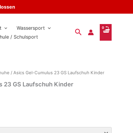
hlossen
t
Wassersport
Suchen
hule / Schulsport
huhe
/ Asics Gel-Cumulus 23 GS Laufschuh Kinder
s 23 GS Laufschuh Kinder
r