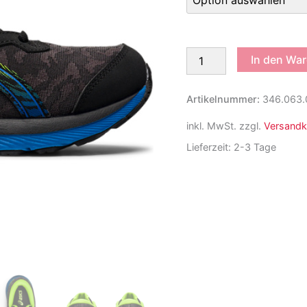
Asics
In den Wa
Gel-
Cumulus
23
Artikelnummer:
346.063.
GS
Laufschuh
inkl. MwSt.
zzgl.
Versandk
Kinder
Lieferzeit:
2-3 Tage
Menge