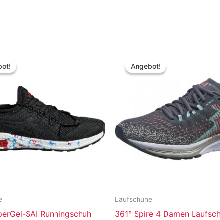
ot!
ot!
Angebot!
Angebot!
e
Laufschuhe
perGel-SAI Runningschuh
361° Spire 4 Damen Laufsc