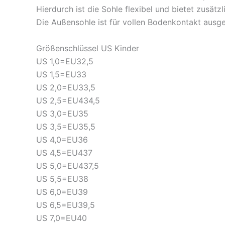
Hierdurch ist die Sohle flexibel und bietet zusä
Die Außensohle ist für vollen Bodenkontakt ausgel
Größenschlüssel US Kinder
US 1,0=EU32,5
US 1,5=EU33
US 2,0=EU33,5
US 2,5=EU434,5
US 3,0=EU35
US 3,5=EU35,5
US 4,0=EU36
US 4,5=EU437
US 5,0=EU437,5
US 5,5=EU38
US 6,0=EU39
US 6,5=EU39,5
US 7,0=EU40