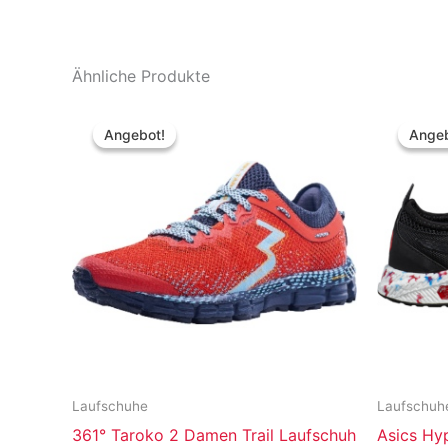
Ähnliche Produkte
Angebot!
Angebot!
Angeb
Angeb
Laufschuhe
Laufschuh
361° Taroko 2 Damen Trail Laufschuh
Asics Hy