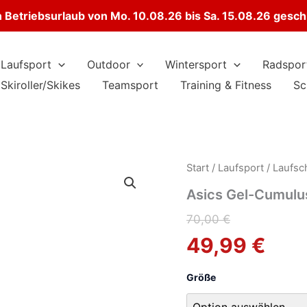
Betriebsurlaub von Mo. 10.08.26 bis Sa. 15.08.26 gesc
Laufsport
Outdoor
Wintersport
Radspor
Skiroller/Skikes
Teamsport
Training & Fitness
Sc
Start
/
Laufsport
/
Laufsc
Asics Gel-Cumulu
Ursprüngliche
Aktueller
70,00
€
49,99
€
Preis
Preis
war:
ist:
Größe
70,00 €
49,99 €.