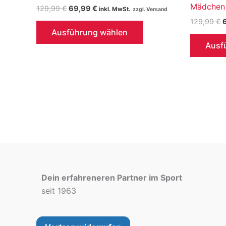
Mädchen
Ursprünglicher
Aktueller
129,99
€
69,99
€
inkl. MwSt.
Preis
Preis
U
129,99
€
Dieses
war:
ist:
P
Ausführung wählen
129,99 €
69,99 €.
Produkt
w
Ausf
1
weist
mehrere
Varianten
auf.
Die
Optionen
können
auf
der
Produktseite
Dein erfahreneren Partner im Sport
gewählt
seit 1963
werden