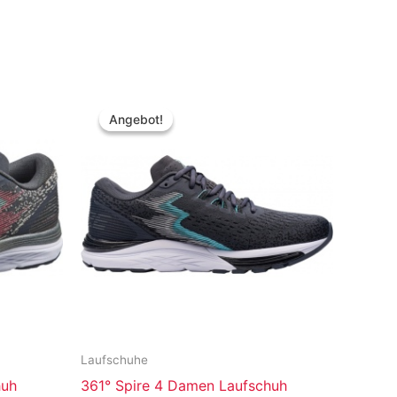
Angebot!
Angebot!
Laufschuhe
huh
361° Spire 4 Damen Laufschuh