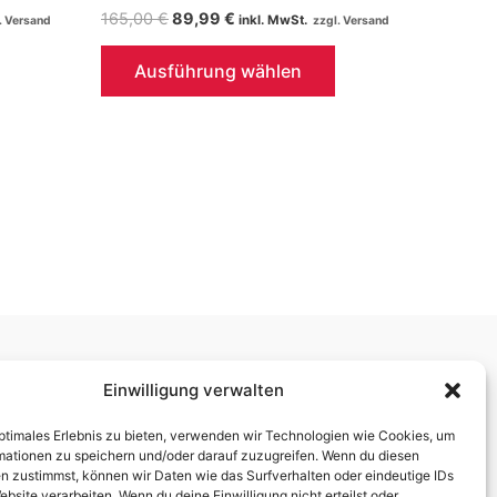
Ursprünglicher
Aktueller
165,00
€
89,99
€
inkl. MwSt.
Preis
Preis
Dieses
Dieses
war:
ist:
Ausführung wählen
165,00 €
89,99 €.
Produkt
Produkt
weist
weist
mehrere
mehrere
Varianten
Varianten
auf.
auf.
Die
Die
Optionen
Optionen
können
können
auf
auf
der
der
Produktseite
Produktseite
Ladenöffnungszeiten:
Einwilligung verwalten
gewählt
gewählt
Mo. 10.00 – 12.30 Uhr 14.00 – 18.00 Uhr
werden
werden
optimales Erlebnis zu bieten, verwenden wir Technologien wie Cookies, um
Di./Mi. geschlossen – nur mit Beratungstermin
mationen zu speichern und/oder darauf zuzugreifen. Wenn du diesen
Do./Fr. 10.00 – 12.30 Uhr 14.00 – 18.00 Uhr
n zustimmst, können wir Daten wie das Surfverhalten oder eindeutige IDs
ebsite verarbeiten. Wenn du deine Einwilligung nicht erteilst oder