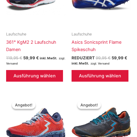
Laufschuhe
Laufschuhe
361° KgM2 2 Laufschuh
Asics Sonicsprint Flame
Damen
Spikeschuh
Ursprünglicher
Aktueller
Ursprünglich
Aktu
119,95
€
59,99
€
REDUZIERT
99,95
€
59,99
€
inkl. MwSt.
Preis
Preis
Preis
Preis
inkl. MwSt.
war:
ist:
war:
ist:
Dieses
Die
119,95 €
59,99 €.
99,95 €
59,9
Ausführung wählen
Ausführung wählen
Produkt
Pro
weist
weis
mehrere
meh
Varianten
Vari
Angebot!
Angebot!
Angebot!
Angebot!
auf.
auf.
Die
Die
Optionen
Opt
können
kön