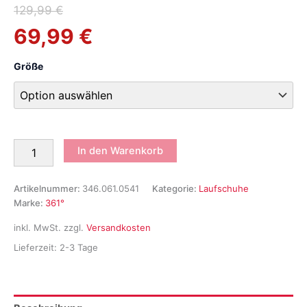
Ursprünglicher
Aktueller
129,99
€
69,99
€
Preis
Preis
war:
ist:
Größe
129,99 €
69,99 €.
361°
In den Warenkorb
Taroko
2
Herren
Artikelnummer:
346.061.0541
Kategorie:
Laufschuhe
Trail
Marke:
361°
Laufschuh
Menge
inkl. MwSt.
zzgl.
Versandkosten
Lieferzeit:
2-3 Tage