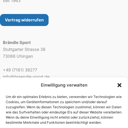
seit 1963
Produktseite
Prod
gewählt
gew
werden
wer
Vertrag widerrufen
Brändle Sport
Stuttgarter Strasse 38
73066 Uhingen
+49 (7161) 38277
info@braendle-sport.de
Einwilligung verwalten
Ladenöffnungszeiten:
Um dir ein optimales Erlebnis zu bieten, verwenden wir Technologien wie
Mo. 10.00 – 12.30 Uhr 14.00 – 18.00 Uhr
Cookies, um Geräteinformationen zu speichern und/oder darauf
Di./Mi. geschlossen – nur mit Beratungstermin
zuzugreifen. Wenn du diesen Technologien zustimmst, können wir Daten
wie das Surfverhalten oder eindeutige IDs auf dieser Website verarbeiten.
Do./Fr. 10.00 – 12.30 Uhr 14.00 – 18.00 Uhr
Wenn du deine Einwilligung nicht erteilst oder zurückziehst, können
Sa. 9.30 – 13.00 Uhr
bestimmte Merkmale und Funktionen beeinträchtigt werden.