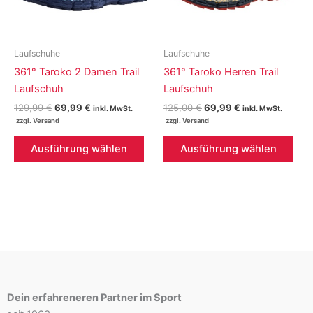
auf
auf
der
der
Produktseite
Prod
gewählt
gew
Laufschuhe
Laufschuhe
werden
wer
361° Taroko 2 Damen Trail
361° Taroko Herren Trail
Laufschuh
Laufschuh
Ursprünglicher
Aktueller
Ursprünglicher
Aktueller
129,99
€
69,99
€
125,00
€
69,99
€
inkl. MwSt.
inkl. MwSt.
Preis
Preis
Preis
Preis
war:
ist:
war:
ist:
Dieses
Die
129,99 €
69,99 €.
125,00 €
69,99 €.
Ausführung wählen
Ausführung wählen
Produkt
Pro
weist
weis
mehrere
meh
Varianten
Vari
auf.
auf.
Die
Die
Optionen
Opt
können
kön
auf
auf
Dein erfahreneren Partner im Sport
der
der