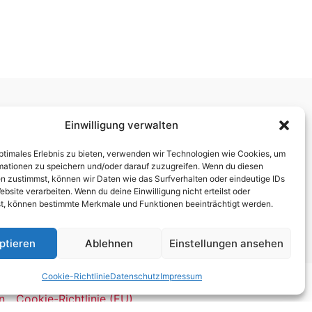
Ladenöffnungszeiten:
Einwilligung verwalten
Mo. 10.00 – 12.30 Uhr 14.00 – 18.00 Uhr
optimales Erlebnis zu bieten, verwenden wir Technologien wie Cookies, um
Di./Mi. geschlossen – nur mit Beratungstermin
mationen zu speichern und/oder darauf zuzugreifen. Wenn du diesen
Do./Fr. 10.00 – 12.30 Uhr 14.00 – 18.00 Uhr
n zustimmst, können wir Daten wie das Surfverhalten oder eindeutige IDs
ebsite verarbeiten. Wenn du deine Einwilligung nicht erteilst oder
Sa. 9.30 – 13.00 Uhr
t, können bestimmte Merkmale und Funktionen beeinträchtigt werden.
ptieren
Ablehnen
Einstellungen ansehen
Cookie-Richtlinie
Datenschutz
Impressum
n
Cookie-Richtlinie (EU)