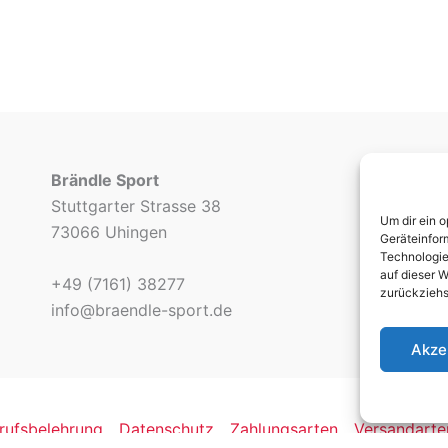
Brändle Sport
Stuttgarter Strasse 38
Um dir ein 
73066 Uhingen
Geräteinfor
Technologie
auf dieser W
+49 (7161) 38277
zurückziehs
info@braendle-sport.de
Akze
rufsbelehrung
Datenschutz
Zahlungsarten
Versandarte