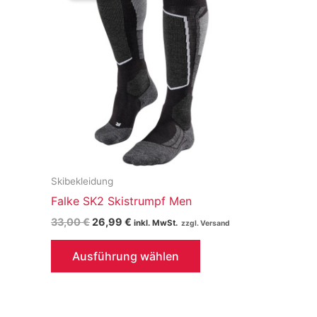
Skibekleidung
Falke SK2 Skistrumpf Men
Ursprünglicher
Aktueller
33,00
€
26,99
€
inkl. MwSt.
Preis
Preis
Dieses
war:
ist:
Ausführung wählen
33,00 €
26,99 €.
Produkt
weist
mehrere
Varianten