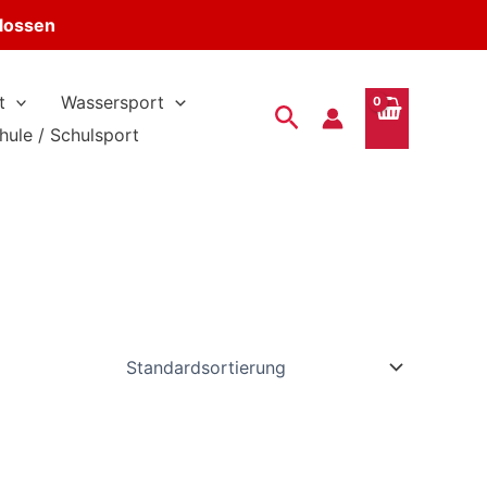
hlossen
t
Wassersport
Suchen
hule / Schulsport