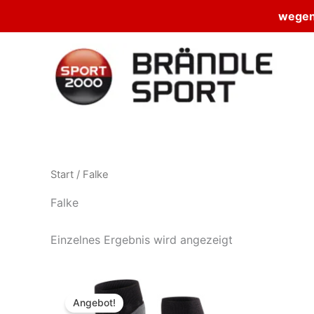
wegen 
Zum
Inhalt
springen
Start
/ Falke
Falke
Einzelnes Ergebnis wird angezeigt
Angebot!