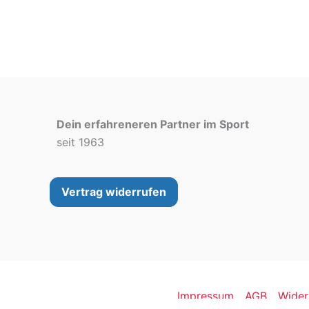
auf.
Die
Optionen
können
auf
der
Dein erfahreneren Partner im Sport
Produktseite
seit 1963
gewählt
werden
Vertrag widerrufen
Impressum
AGB
Wider